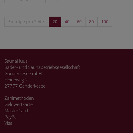
Einträge pro Seite:
20
40
60
80
100
SaunaHuus
Bäder- und Saunabetriebsgesellschaft
Ganderkesee mbH
Heideweg 2
27777 Ganderkesee
Zahlmethoden
Geldwertkarte
MasterCard
PayPal
Visa