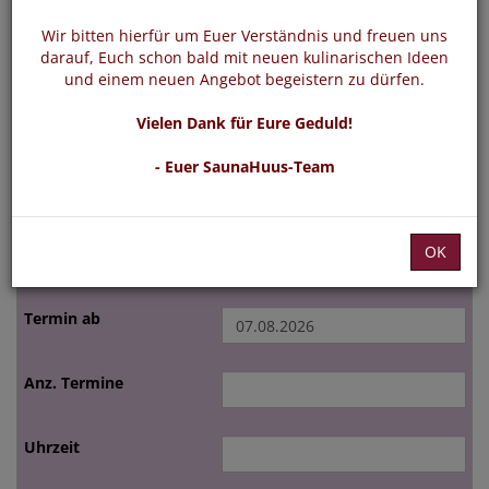
Wir bitten hierfür um Euer Verständnis und freuen uns
darauf, Euch schon bald mit neuen kulinarischen Ideen
und einem neuen Angebot begeistern zu dürfen.
Navigat
Vielen Dank für Eure Geduld!
- Euer SaunaHuus-Team
Babykurse
Kinderschwimmkurse
Aqua-Fitnesskurse
Stil- und Sportschwimmen
OK
alle