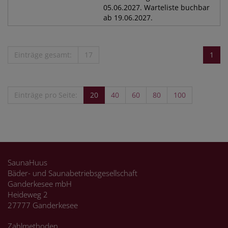
05.06.2027. Warteliste buchbar
ab 19.06.2027.
Einträge gesamt:
17
1
Einträge pro Seite:
20
40
60
80
100
SaunaHuus
Bäder- und Saunabetriebsgesellschaft
Ganderkesee mbH
Heideweg 2
27777 Ganderkesee
Zahlmethoden