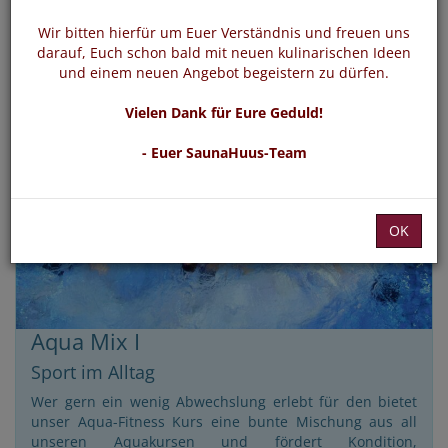
Wir bitten hierfür um Euer Verständnis und freuen uns
darauf, Euch schon bald mit neuen kulinarischen Ideen
und einem neuen Angebot begeistern zu dürfen.
Vielen Dank für Eure Geduld!
- Euer SaunaHuus-Team
OK
Aqua Mix I
Sport im Alltag
Wer gern ein wenig Abwechslung erlebt für den bietet
unser Aqua-Fitness Kurs eine bunte Mischung aus all
unseren Aquakursen und fördert Kondition,