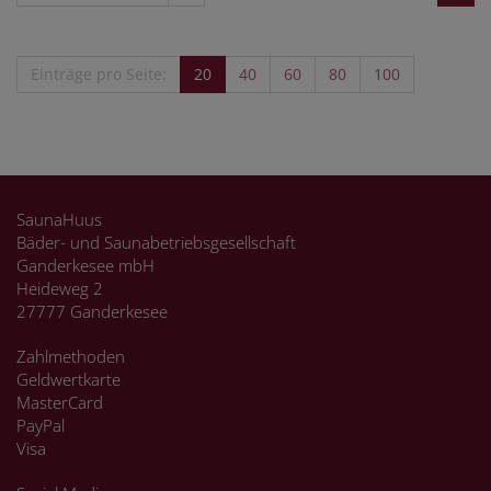
Einträge pro Seite:
20
40
60
80
100
SaunaHuus
Bäder- und Saunabetriebsgesellschaft
Ganderkesee mbH
Heideweg 2
27777 Ganderkesee
Zahlmethoden
Geldwertkarte
MasterCard
PayPal
Visa