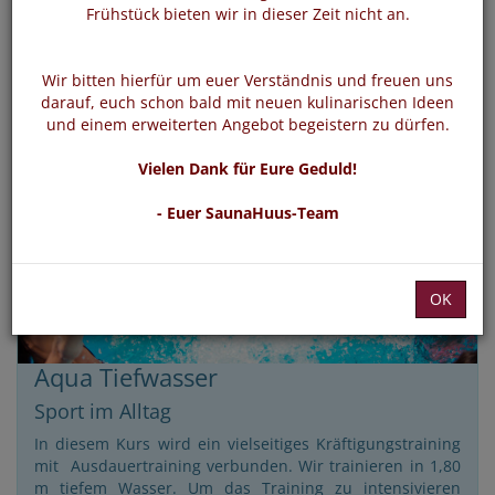
Frühstück bieten wir in dieser Zeit nicht an.
Wir bitten hierfür um euer Verständnis und freuen uns
darauf, euch schon bald mit neuen kulinarischen Ideen
und einem erweiterten Angebot begeistern zu dürfen.
Vielen Dank für Eure Geduld!
- Euer SaunaHuus-Team
OK
Aqua Tiefwasser
Sport im Alltag
In diesem Kurs wird ein vielseitiges Kräftigungstraining
mit Ausdauertraining verbunden. Wir trainieren in 1,80
m tiefem Wasser. Um das Training zu intensivieren