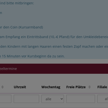
ind bitte mitbringen:
en
für den Coin (Kursarmband)
 am Empfang ein Eintrittsband (10,-€ Pfand) für den Umkleideber
e den Kindern mit langen Haaren einen festen Zopf machen oder e
h 15 Minuten vor Kursbeginn da zu sein.
zeltermine
e
Uhrzeit
Wochentag
Freie Plätze
Filia
a