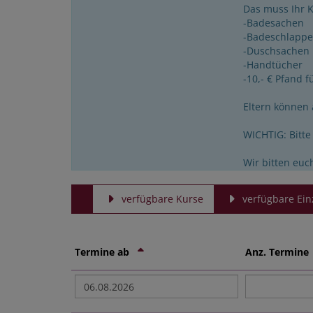
Das muss Ihr K
-Badesachen
-Badeschlapp
-Duschsachen
-Handtücher
-10,- € Pfand 
Eltern können
WICHTIG: Bitt
Wir bitten euc
verfügbare Kurse
verfügbare Ein
Termine ab
Anz. Termin