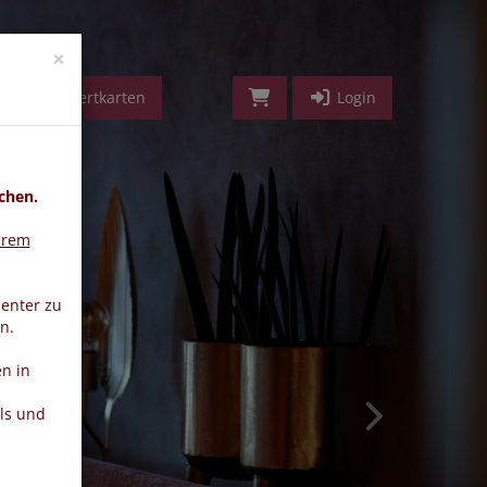
vorwärts
×
Geldwertkarten
Login
chen.
erem
ienter zu
n.
n in
ls und