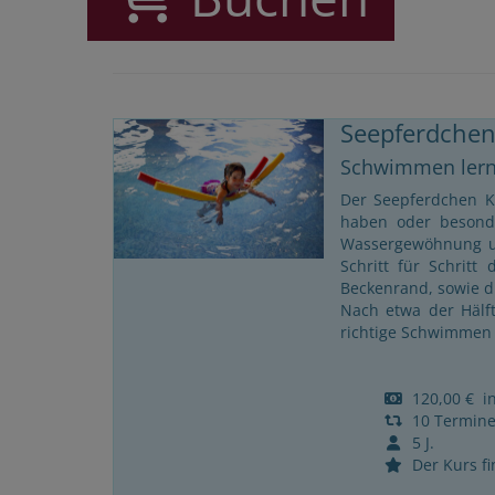
Seepferdchen
Schwimmen ler
Der Seepferdchen K
haben oder besonde
Wassergewöhnung un
Schritt für Schrit
Beckenrand, sowie d
Nach etwa der Hälf
richtige Schwimmen 
120,00 € ink
10 Termin
5 J.
Der Kurs fin