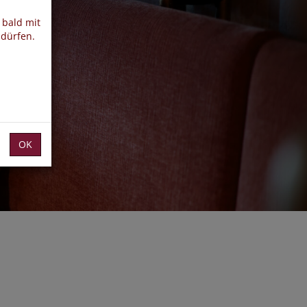
 bald mit
 dürfen.
OK