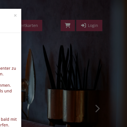
vorwärts
×
Geldwertkarten
Login
ienter zu
n.
ehmen.
ls und
 bald mit
rfen.