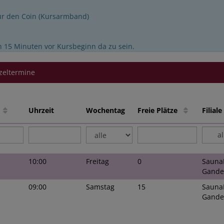
für den Coin (Kursarmband)
h 15 Minuten vor Kursbeginn da zu sein.
zeltermine
e
Uhrzeit
Wochentag
Freie Plätze
Filia
a
10:00
Freitag
0
Sauna
Gande
09:00
Samstag
15
Sauna
Gande