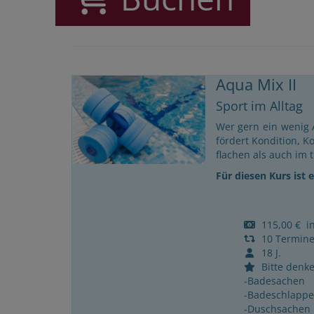
Aqua Mix II
Sport im Alltag
Wer gern ein wenig 
fördert Kondition, K
flachen als auch im 
Für diesen Kurs ist
115,00 € ink
10 Termin
18 J.
Bitte denke
-Badesachen
-Badeschlapp
-Duschsachen