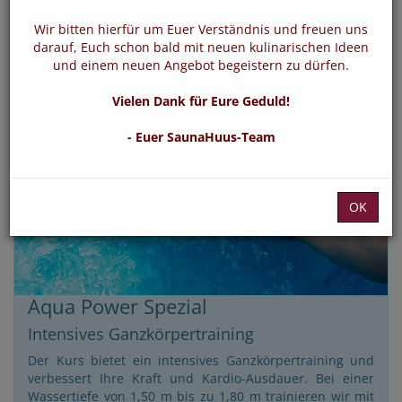
Wir bitten hierfür um Euer Verständnis und freuen uns
darauf, Euch schon bald mit neuen kulinarischen Ideen
und einem neuen Angebot begeistern zu dürfen.
Vielen Dank für Eure Geduld!
- Euer SaunaHuus-Team
OK
Aqua Power Spezial
Intensives Ganzkörpertraining
Der Kurs bietet ein intensives Ganzkörpertraining und
verbessert Ihre Kraft und Kardio-Ausdauer. Bei einer
Wassertiefe von 1,50 m bis zu 1,80 m trainieren wir mit