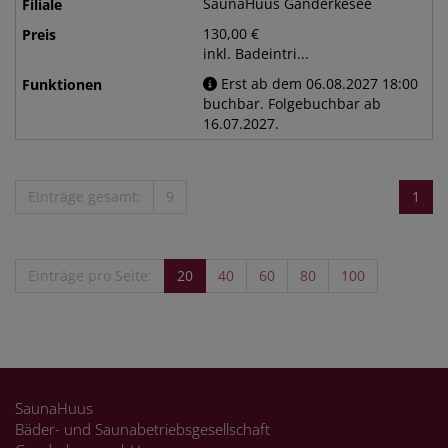
SaunaHuus Ganderkesee
130,00 €
inkl. Badeintri...
Erst ab dem 06.08.2027 18:00
buchbar. Folgebuchbar ab
16.07.2027.
Einträge gesamt:
9
1
Einträge pro Seite:
20
40
60
80
100
SaunaHuus
Bäder- und Saunabetriebsgesellschaft