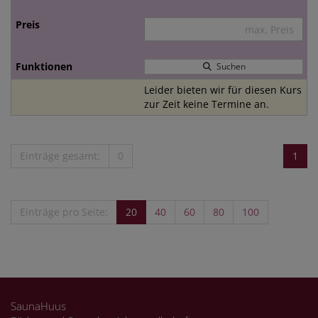
Suchen
Leider bieten wir für diesen Kurs
zur Zeit keine Termine an.
Einträge gesamt:
0
1
Einträge pro Seite:
20
40
60
80
100
SaunaHuus