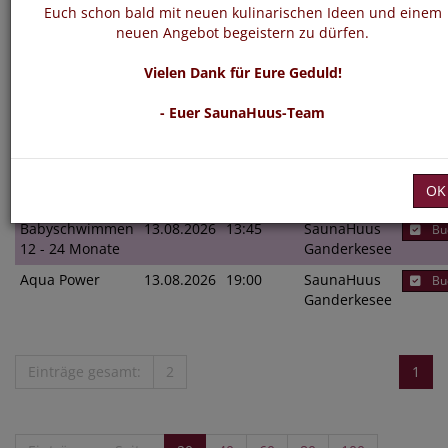
Euch schon bald mit neuen kulinarischen Ideen und einem
neuen Angebot begeistern zu dürfen.
Vielen Dank für Eure Geduld!
Navigat
- Euer SaunaHuus-Team
Kurs
Termin
Uhrzeit
Filiale
Su
alle
alle
OK
Babyschwimmen
13.08.2026
13:45
SaunaHuus
Bu
12 - 24 Monate
Ganderkesee
Aqua Power
13.08.2026
19:00
SaunaHuus
Bu
Ganderkesee
Einträge gesamt:
2
1