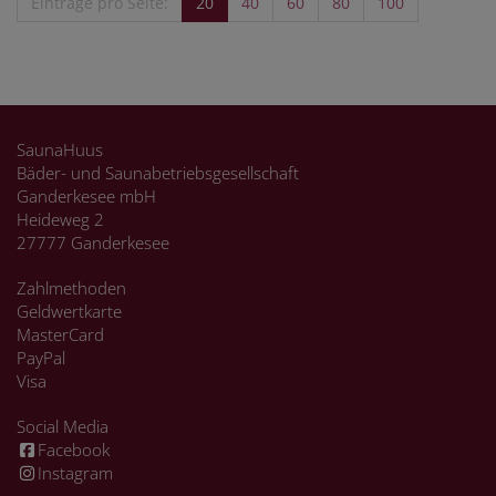
Einträge pro Seite:
20
40
60
80
100
SaunaHuus
Bäder- und Saunabetriebsgesellschaft
Ganderkesee mbH
Heideweg 2
27777 Ganderkesee
Zahlmethoden
Geldwertkarte
MasterCard
PayPal
Visa
Social Media
Facebook
Instagram