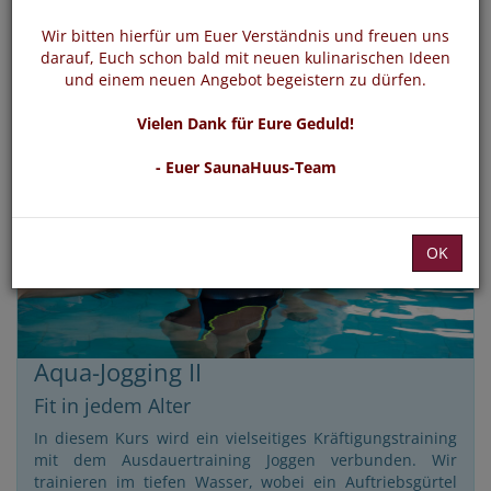
Wir bitten hierfür um Euer Verständnis und freuen uns
darauf, Euch schon bald mit neuen kulinarischen Ideen
und einem neuen Angebot begeistern zu dürfen.
Vielen Dank für Eure Geduld!
- Euer SaunaHuus-Team
OK
Aqua-Jogging II
Fit in jedem Alter
In diesem Kurs wird ein vielseitiges Kräftigungstraining
mit dem Ausdauertraining Joggen verbunden. Wir
trainieren im tiefen Wasser, wobei ein Auftriebsgürtel