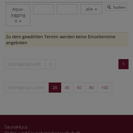
Suchen
Aqua-
alle
Jogging
II
Zu dem gewählten Termin werden keine Einzeltermine
angeboten
Einträge gesamt:
0
1
Einträge pro Seite:
20
40
60
80
100
SaunaHuus
Bäder- und Saunabetriebsgesellschaft