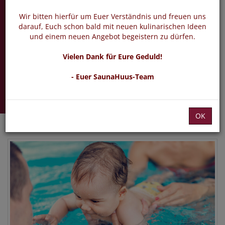
Babyschwimmen
3 -12 Monate
Wir bitten hierfür um Euer Verständnis und freuen uns
darauf, Euch schon bald mit neuen kulinarischen Ideen
und einem neuen Angebot begeistern zu dürfen.
Babyschwimmen
Vielen Dank für Eure Geduld!
Donnerstag 04.02.2027 -
- Euer SaunaHuus-Team
22.04.2027
OK