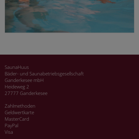
SaunaHuus
Bäder- und Saunabetriebsgesellschaft
Ganderkesee mbH
Heideweg 2
27777 Ganderkesee
Zahlmethoden
Geldwertkarte
MasterCard
PayPal
Visa