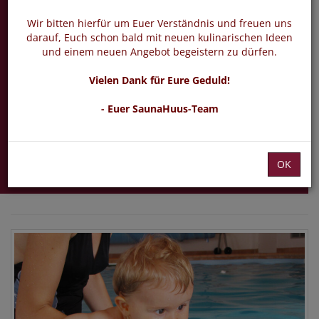
Babyschwimmen
12 - 24 Monate
Wir bitten hierfür um Euer Verständnis und freuen uns
darauf, Euch schon bald mit neuen kulinarischen Ideen
und einem neuen Angebot begeistern zu dürfen.
Babyschwimmen ab 12
Vielen Dank für Eure Geduld!
Monaten
- Euer SaunaHuus-Team
Sonntag 21.03.2027 -
30.05.2027
OK