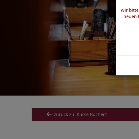
Wir bitt
neuen k
zurück zu `Kurse Buchen`