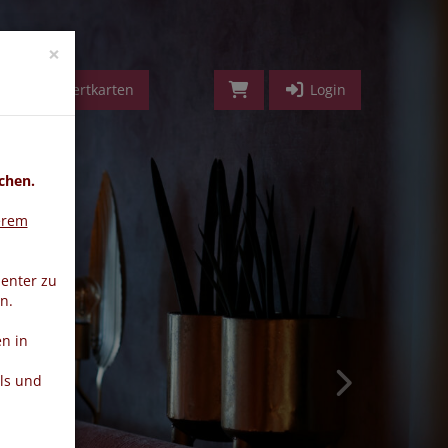
vorwärts
×
Geldwertkarten
Login
chen.
erem
ienter zu
n.
n in
ls und