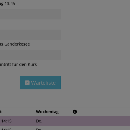
ag 13:45
s Ganderkesee
intritt für den Kurs
Warteliste
t
Wochentag
- 14:15
Do.
- 14:15
Do.