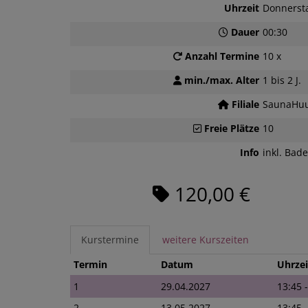
Uhrzeit
Donnerst
Dauer
00:30
Anzahl Termine
10 x
min./max. Alter
1 bis 2 J.
Filiale
SaunaHuu
Freie Plätze
10
Info
inkl. Bade
120,00 €
Kurstermine
weitere Kurszeiten
Termin
Datum
Uhrzei
1
29.04.2027
13:45 
2
13.05.2027
13:45 