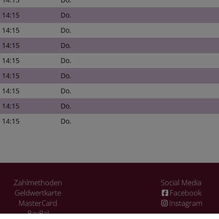
- 14:15
Do.
- 14:15
Do.
- 14:15
Do.
- 14:15
Do.
- 14:15
Do.
- 14:15
Do.
- 14:15
Do.
- 14:15
Do.
Zahlmethoden
Social Media
Geldwertkarte
Facebook
MasterCard
Instagram
PayPal