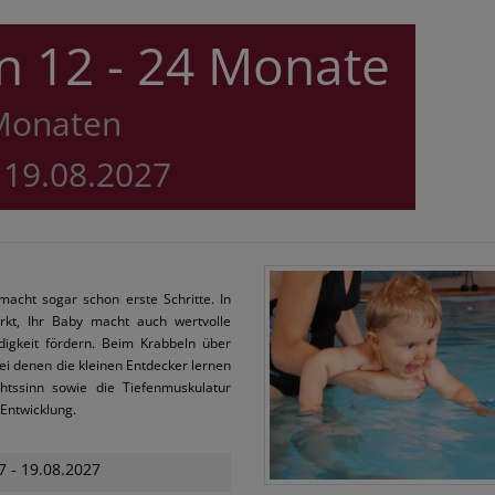
 12 - 24 Monate
Monaten
 19.08.2027
macht sogar schon erste Schritte. In
rkt, Ihr Baby macht auch wertvolle
digkeit fördern. Beim Krabbeln über
i denen die kleinen Entdecker lernen
htssinn sowie die Tiefenmuskulatur
 Entwicklung.
7 - 19.08.2027