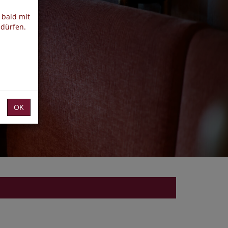
 bald mit
 dürfen.
OK