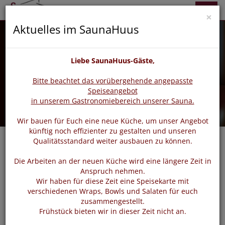
zurück
vor
Menü
×
Aktuelles im SaunaHuus
Liebe SaunaHuus-Gäste,
Bitte beachtet das vorübergehende angepasste
Speiseangebot
in unserem Gastronomiebereich unserer Sauna.
Wir bauen für Euch eine neue Küche, um unser Angebot
künftig noch effizienter zu gestalten und unseren
Qualitätsstandard weiter ausbauen zu können.
Die Arbeiten an der neuen Küche wird eine längere Zeit in
Login
Anspruch nehmen.
Wir haben für diese Zeit eine Speisekarte mit
verschiedenen Wraps, Bowls und Salaten für euch
zusammengestellt.
Bitte loggen Sie sich mit dem untenstehenden Formular
Frühstück bieten wir in dieser Zeit nicht an.
ein.