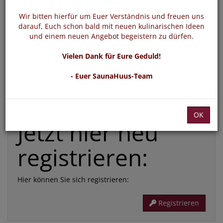
*
E-Mail:
Wir bitten hierfür um Euer Verständnis und freuen uns
darauf, Euch schon bald mit neuen kulinarischen Ideen
und einem neuen Angebot begeistern zu dürfen.
*
Passwort:
Vielen Dank für Eure Geduld!
- Euer SaunaHuus-Team
Die mit * gekennzeichneten Felder sind Pflichtfelder
Passwort vergessen
Login
OK
Jetzt hier neu
registrieren:
Hier können Sie sich registrieren:
Registrieren