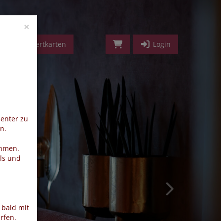
vorwärts
×
Geldwertkarten
Login
ienter zu
n.
ehmen.
ls und
 bald mit
rfen.