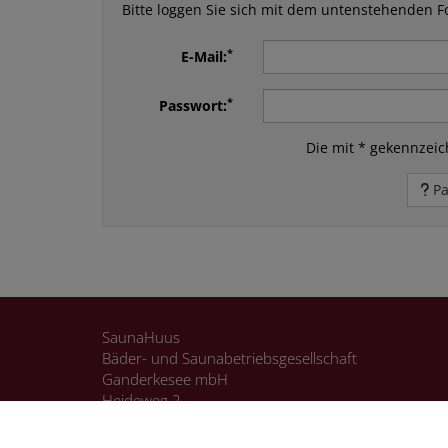
Bitte loggen Sie sich mit dem untenstehenden F
*
E-Mail:
*
Passwort:
Die mit * gekennzeich
Pa
SaunaHuus
Bäder- und Saunabetriebsgesellschaft
Ganderkesee mbH
Heideweg 2
27777 Ganderkesee