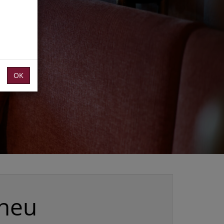
OK
 neu