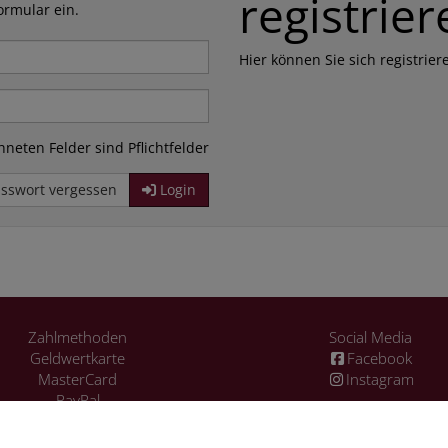
registrier
ormular ein.
Hier können Sie sich registrier
neten Felder sind Pflichtfelder
sswort vergessen
Login
Zahlmethoden
Social Media
Geldwertkarte
Facebook
MasterCard
Instagram
PayPal
Visa