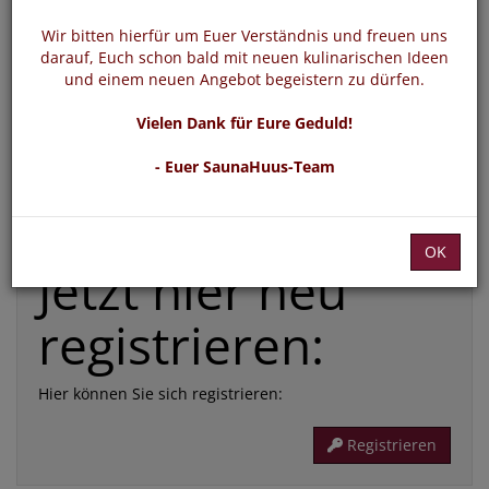
*
E-Mail:
Wir bitten hierfür um Euer Verständnis und freuen uns
darauf, Euch schon bald mit neuen kulinarischen Ideen
und einem neuen Angebot begeistern zu dürfen.
*
Passwort:
Vielen Dank für Eure Geduld!
- Euer SaunaHuus-Team
Die mit * gekennzeichneten Felder sind Pflichtfelder
Passwort vergessen
Login
OK
Jetzt hier neu
registrieren:
Hier können Sie sich registrieren:
Registrieren