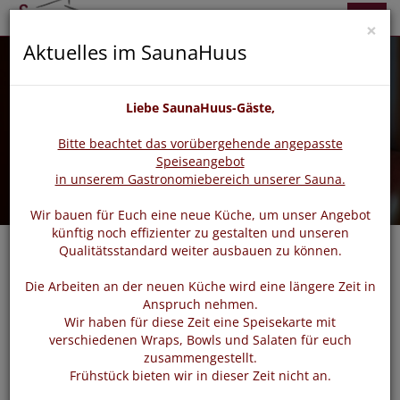
zurück
vor
Menü
×
Aktuelles im SaunaHuus
Liebe SaunaHuus-Gäste,
Bitte beachtet das vorübergehende angepasste
Speiseangebot
in unserem Gastronomiebereich unserer Sauna.
Wir bauen für Euch eine neue Küche, um unser Angebot
künftig noch effizienter zu gestalten und unseren
Qualitätsstandard weiter ausbauen zu können.
Die Arbeiten an der neuen Küche wird eine längere Zeit in
Login
Anspruch nehmen.
Wir haben für diese Zeit eine Speisekarte mit
verschiedenen Wraps, Bowls und Salaten für euch
zusammengestellt.
Bitte loggen Sie sich mit dem untenstehenden Formular
Frühstück bieten wir in dieser Zeit nicht an.
ein.