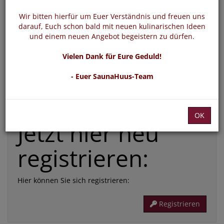
*
E-Mail:
Wir bitten hierfür um Euer Verständnis und freuen uns
darauf, Euch schon bald mit neuen kulinarischen Ideen
und einem neuen Angebot begeistern zu dürfen.
*
Passwort:
Vielen Dank für Eure Geduld!
- Euer SaunaHuus-Team
Die mit * gekennzeichneten Felder sind Pflichtfelder
Passwort vergessen
Login
OK
Jetzt hier neu
registrieren:
Hier können Sie sich registrieren:
Registrieren