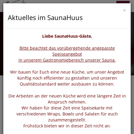
zurück
vor
Menü
×
Aktuelles im SaunaHuus
Liebe SaunaHuus-Gäste,
Bitte beachtet das vorübergehende angepasste
Speiseangebot
in unserem Gastronomiebereich unserer Sauna.
Wir bauen für Euch eine neue Küche, um unser Angebot
künftig noch effizienter zu gestalten und unseren
Qualitätsstandard weiter ausbauen zu können.
Die Arbeiten an der neuen Küche wird eine längere Zeit in
Login
Anspruch nehmen.
Wir haben für diese Zeit eine Speisekarte mit
verschiedenen Wraps, Bowls und Salaten für euch
zusammengestellt.
Bitte loggen Sie sich mit dem untenstehenden Formular
Frühstück bieten wir in dieser Zeit nicht an.
ein.