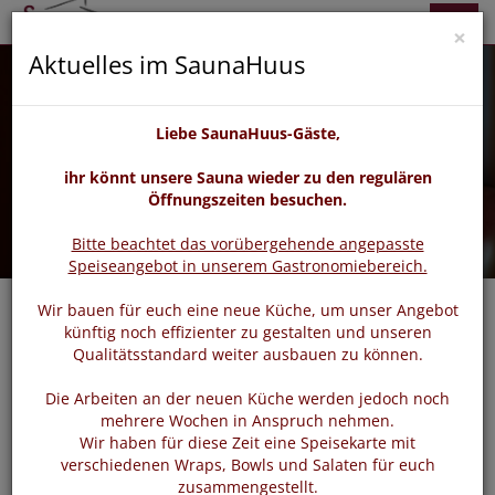
zurück
vor
Menü
×
Aktuelles im SaunaHuus
Liebe SaunaHuus-Gäste,
ihr könnt unsere Sauna wieder zu den regulären
Öffnungszeiten besuchen.
Bitte beachtet das vorübergehende angepasste
Speiseangebot in unserem Gastronomiebereich.
Wir bauen für euch eine neue Küche, um unser Angebot
künftig noch effizienter zu gestalten und unseren
Qualitätsstandard weiter ausbauen zu können.
Login
Die Arbeiten an der neuen Küche werden jedoch noch
mehrere Wochen in Anspruch nehmen.
Wir haben für diese Zeit eine Speisekarte mit
Bitte loggen Sie sich mit dem untenstehenden Formular
verschiedenen Wraps, Bowls und Salaten für euch
ein.
zusammengestellt.