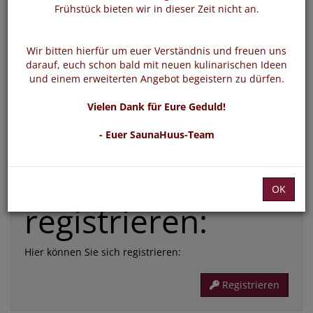
*
Frühstück bieten wir in dieser Zeit nicht an.
E-Mail:
Wir bitten hierfür um euer Verständnis und freuen uns
*
Passwort:
darauf, euch schon bald mit neuen kulinarischen Ideen
und einem erweiterten Angebot begeistern zu dürfen.
Vielen Dank für Eure Geduld!
Die mit * gekennzeichneten Felder sind Pflichtfelder
- Euer SaunaHuus-Team
Passwort vergessen
Login
Jetzt hier neu
OK
registrieren:
Hier können Sie sich registrieren:
Registrieren