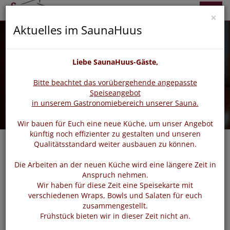
zurück
vor
Menü
×
Aktuelles im SaunaHuus
Liebe SaunaHuus-Gäste,
Bitte beachtet das vorübergehende angepasste
Speiseangebot
in unserem Gastronomiebereich unserer Sauna.
Wir bauen für Euch eine neue Küche, um unser Angebot
künftig noch effizienter zu gestalten und unseren
Qualitätsstandard weiter ausbauen zu können.
Die Arbeiten an der neuen Küche wird eine längere Zeit in
Login
Anspruch nehmen.
Wir haben für diese Zeit eine Speisekarte mit
verschiedenen Wraps, Bowls und Salaten für euch
zusammengestellt.
Bitte loggen Sie sich mit dem untenstehenden Formular
Frühstück bieten wir in dieser Zeit nicht an.
ein.