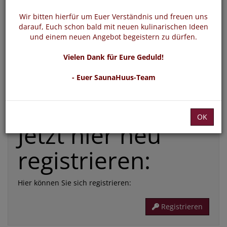
*
E-Mail:
Wir bitten hierfür um Euer Verständnis und freuen uns
darauf, Euch schon bald mit neuen kulinarischen Ideen
und einem neuen Angebot begeistern zu dürfen.
*
Passwort:
Vielen Dank für Eure Geduld!
- Euer SaunaHuus-Team
Die mit * gekennzeichneten Felder sind Pflichtfelder
Passwort vergessen
Login
OK
Jetzt hier neu
registrieren:
Hier können Sie sich registrieren:
Registrieren