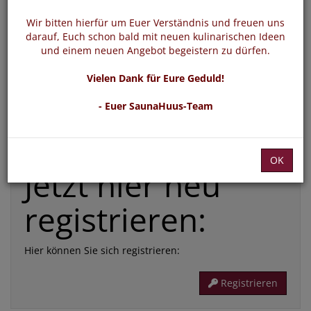
*
E-Mail:
Wir bitten hierfür um Euer Verständnis und freuen uns
darauf, Euch schon bald mit neuen kulinarischen Ideen
und einem neuen Angebot begeistern zu dürfen.
*
Passwort:
Vielen Dank für Eure Geduld!
- Euer SaunaHuus-Team
Die mit * gekennzeichneten Felder sind Pflichtfelder
Passwort vergessen
Login
OK
Jetzt hier neu
registrieren:
Hier können Sie sich registrieren:
Registrieren