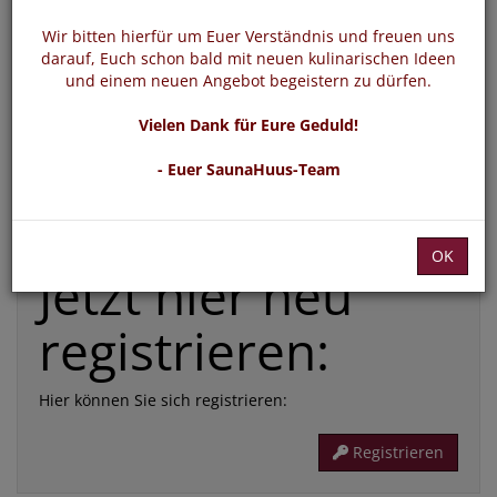
*
E-Mail:
Wir bitten hierfür um Euer Verständnis und freuen uns
darauf, Euch schon bald mit neuen kulinarischen Ideen
und einem neuen Angebot begeistern zu dürfen.
*
Passwort:
Vielen Dank für Eure Geduld!
- Euer SaunaHuus-Team
Die mit * gekennzeichneten Felder sind Pflichtfelder
Passwort vergessen
Login
OK
Jetzt hier neu
registrieren:
Hier können Sie sich registrieren:
Registrieren