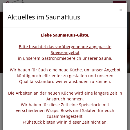
zurück
vor
Menü
×
Aktuelles im SaunaHuus
Liebe SaunaHuus-Gäste,
Bitte beachtet das vorübergehende angepasste
Speiseangebot
in unserem Gastronomiebereich unserer Sauna.
Wir bauen für Euch eine neue Küche, um unser Angebot
künftig noch effizienter zu gestalten und unseren
Qualitätsstandard weiter ausbauen zu können.
Die Arbeiten an der neuen Küche wird eine längere Zeit in
Login
Anspruch nehmen.
Wir haben für diese Zeit eine Speisekarte mit
verschiedenen Wraps, Bowls und Salaten für euch
zusammengestellt.
Bitte loggen Sie sich mit dem untenstehenden Formular
Frühstück bieten wir in dieser Zeit nicht an.
ein.