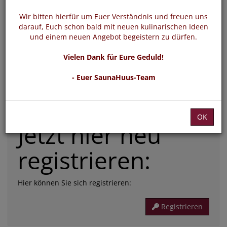
*
E-Mail:
Wir bitten hierfür um Euer Verständnis und freuen uns
darauf, Euch schon bald mit neuen kulinarischen Ideen
und einem neuen Angebot begeistern zu dürfen.
*
Passwort:
Vielen Dank für Eure Geduld!
- Euer SaunaHuus-Team
Die mit * gekennzeichneten Felder sind Pflichtfelder
Passwort vergessen
Login
OK
Jetzt hier neu
registrieren:
Hier können Sie sich registrieren:
Registrieren