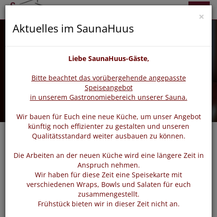
zurück
vor
Menü
×
Aktuelles im SaunaHuus
Liebe SaunaHuus-Gäste,
Bitte beachtet das vorübergehende angepasste
Speiseangebot
in unserem Gastronomiebereich unserer Sauna.
Wir bauen für Euch eine neue Küche, um unser Angebot
künftig noch effizienter zu gestalten und unseren
Qualitätsstandard weiter ausbauen zu können.
Die Arbeiten an der neuen Küche wird eine längere Zeit in
Login
Anspruch nehmen.
Wir haben für diese Zeit eine Speisekarte mit
verschiedenen Wraps, Bowls und Salaten für euch
zusammengestellt.
Bitte loggen Sie sich mit dem untenstehenden Formular
Frühstück bieten wir in dieser Zeit nicht an.
ein.