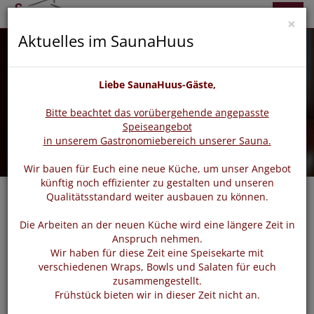
zurück
vor
Menü
×
Aktuelles im SaunaHuus
Liebe SaunaHuus-Gäste,
Bitte beachtet das vorübergehende angepasste
Speiseangebot
in unserem Gastronomiebereich unserer Sauna.
Wir bauen für Euch eine neue Küche, um unser Angebot
künftig noch effizienter zu gestalten und unseren
Qualitätsstandard weiter ausbauen zu können.
Die Arbeiten an der neuen Küche wird eine längere Zeit in
Login
Anspruch nehmen.
Wir haben für diese Zeit eine Speisekarte mit
verschiedenen Wraps, Bowls und Salaten für euch
zusammengestellt.
Bitte loggen Sie sich mit dem untenstehenden Formular
Frühstück bieten wir in dieser Zeit nicht an.
ein.