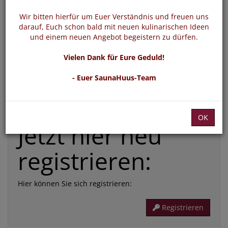
*
E-Mail:
Wir bitten hierfür um Euer Verständnis und freuen uns
darauf, Euch schon bald mit neuen kulinarischen Ideen
und einem neuen Angebot begeistern zu dürfen.
*
Passwort:
Vielen Dank für Eure Geduld!
- Euer SaunaHuus-Team
Die mit * gekennzeichneten Felder sind Pflichtfelder
Passwort vergessen
Login
OK
Jetzt hier neu
registrieren:
Hier können Sie sich registrieren:
Registrieren