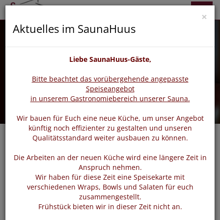
zurück
vor
Menü
×
Aktuelles im SaunaHuus
Liebe SaunaHuus-Gäste,
Bitte beachtet das vorübergehende angepasste
Speiseangebot
in unserem Gastronomiebereich unserer Sauna.
Wir bauen für Euch eine neue Küche, um unser Angebot
künftig noch effizienter zu gestalten und unseren
Qualitätsstandard weiter ausbauen zu können.
Die Arbeiten an der neuen Küche wird eine längere Zeit in
Login
Anspruch nehmen.
Wir haben für diese Zeit eine Speisekarte mit
verschiedenen Wraps, Bowls und Salaten für euch
zusammengestellt.
Bitte loggen Sie sich mit dem untenstehenden Formular
Frühstück bieten wir in dieser Zeit nicht an.
ein.