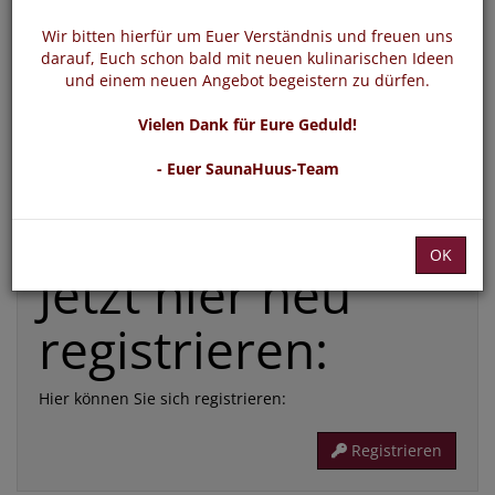
*
E-Mail:
Wir bitten hierfür um Euer Verständnis und freuen uns
darauf, Euch schon bald mit neuen kulinarischen Ideen
und einem neuen Angebot begeistern zu dürfen.
*
Passwort:
Vielen Dank für Eure Geduld!
- Euer SaunaHuus-Team
Die mit * gekennzeichneten Felder sind Pflichtfelder
Passwort vergessen
Login
OK
Jetzt hier neu
registrieren:
Hier können Sie sich registrieren:
Registrieren