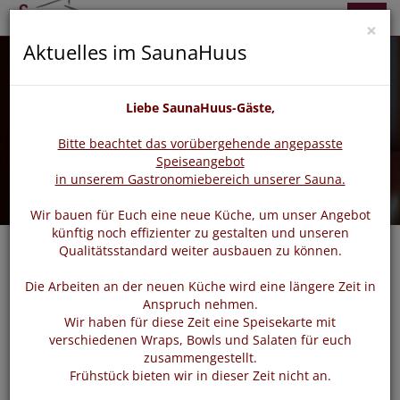
zurück
vor
Menü
×
Aktuelles im SaunaHuus
Liebe SaunaHuus-Gäste,
Bitte beachtet das vorübergehende angepasste
Speiseangebot
in unserem Gastronomiebereich unserer Sauna.
Wir bauen für Euch eine neue Küche, um unser Angebot
künftig noch effizienter zu gestalten und unseren
Qualitätsstandard weiter ausbauen zu können.
Die Arbeiten an der neuen Küche wird eine längere Zeit in
Login
Anspruch nehmen.
Wir haben für diese Zeit eine Speisekarte mit
verschiedenen Wraps, Bowls und Salaten für euch
zusammengestellt.
Bitte loggen Sie sich mit dem untenstehenden Formular
Frühstück bieten wir in dieser Zeit nicht an.
ein.