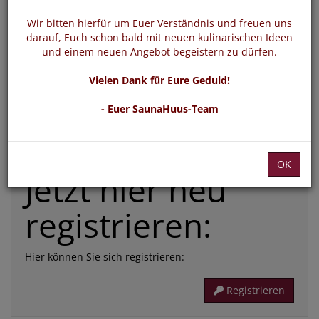
*
E-Mail:
Wir bitten hierfür um Euer Verständnis und freuen uns
darauf, Euch schon bald mit neuen kulinarischen Ideen
und einem neuen Angebot begeistern zu dürfen.
*
Passwort:
Vielen Dank für Eure Geduld!
- Euer SaunaHuus-Team
Die mit * gekennzeichneten Felder sind Pflichtfelder
Passwort vergessen
Login
OK
Jetzt hier neu
registrieren:
Hier können Sie sich registrieren:
Registrieren