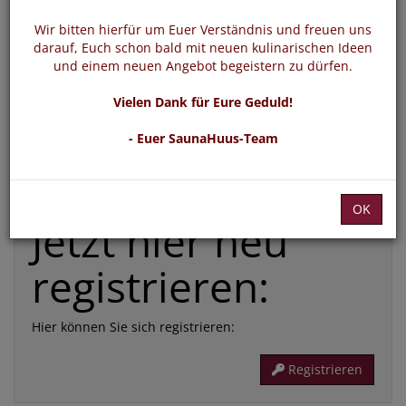
*
E-Mail:
Wir bitten hierfür um Euer Verständnis und freuen uns
darauf, Euch schon bald mit neuen kulinarischen Ideen
und einem neuen Angebot begeistern zu dürfen.
*
Passwort:
Vielen Dank für Eure Geduld!
- Euer SaunaHuus-Team
Die mit * gekennzeichneten Felder sind Pflichtfelder
Passwort vergessen
Login
OK
Jetzt hier neu
registrieren:
Hier können Sie sich registrieren:
Registrieren