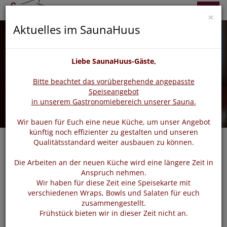
zurück
vor
Menü
×
Aktuelles im SaunaHuus
Liebe SaunaHuus-Gäste,
Bitte beachtet das vorübergehende angepasste
Speiseangebot
in unserem Gastronomiebereich unserer Sauna.
Wir bauen für Euch eine neue Küche, um unser Angebot
künftig noch effizienter zu gestalten und unseren
Qualitätsstandard weiter ausbauen zu können.
Die Arbeiten an der neuen Küche wird eine längere Zeit in
Login
Anspruch nehmen.
Wir haben für diese Zeit eine Speisekarte mit
verschiedenen Wraps, Bowls und Salaten für euch
zusammengestellt.
Bitte loggen Sie sich mit dem untenstehenden Formular
Frühstück bieten wir in dieser Zeit nicht an.
ein.