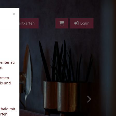
vorwärts
×
Geldwertkarten
Login
ienter zu
n.
ehmen.
ls und
 bald mit
rfen.