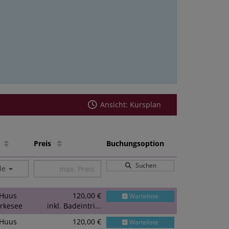
Ansicht: Kursplan
le
Preis
Buchungsoption
Suchen
lle
Huus
120,00 €
Warteliste
rkesee
inkl. Badeintri...
Huus
120,00 €
Warteliste