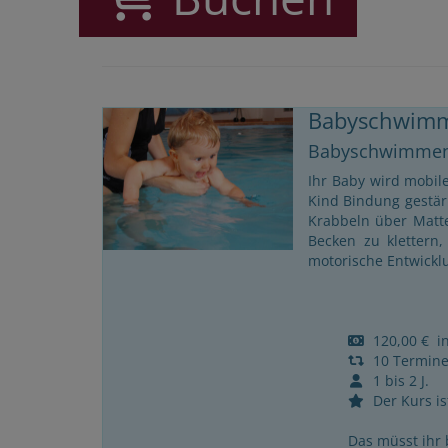
Babyschwimm
Babyschwimmen
Ihr Baby wird mobile
Kind Bindung gestärk
Krabbeln über Matt
Becken zu klettern,
motorische Entwickl
120,00 € ink
10 Termin
1 bis 2 J.
Der Kurs ist
Das müsst ihr 