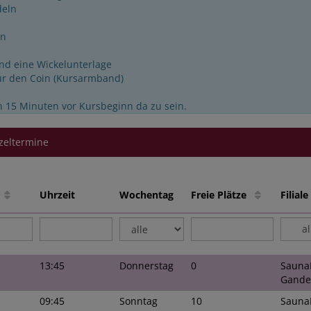
eln
en
nd eine Wickelunterlage
für den Coin (Kursarmband)
h 15 Minuten vor Kursbeginn da zu sein.
zeltermine
e
Uhrzeit
Wochentag
Freie Plätze
Filia
a
13:45
Donnerstag
0
Sauna
Gande
09:45
Sonntag
10
Sauna