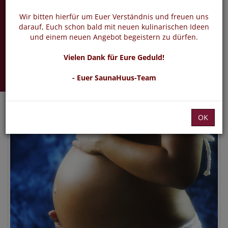
Aqua Fitness für
Schwangere
Wir bitten hierfür um Euer Verständnis und freuen uns
darauf, Euch schon bald mit neuen kulinarischen Ideen
und einem neuen Angebot begeistern zu dürfen.
Freitag 13.11.2026 -
Vielen Dank für Eure Geduld!
05.02.2027
- Euer SaunaHuus-Team
OK