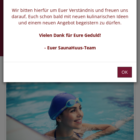
Aqua-Jogging
Wir bitten hierfür um Euer Verständnis und freuen uns
Fitness im Alltag
darauf, Euch schon bald mit neuen kulinarischen Ideen
und einem neuen Angebot begeistern zu dürfen.
Mittwoch 17.03.2027 -
Vielen Dank für Eure Geduld!
02.06.2027
- Euer SaunaHuus-Team
OK