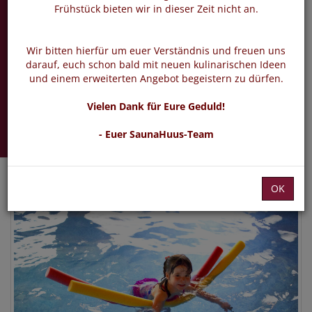
Seepferdchen
Frühstück bieten wir in dieser Zeit nicht an.
Anfänger
Wir bitten hierfür um euer Verständnis und freuen uns
Schwimmen lernen
darauf, euch schon bald mit neuen kulinarischen Ideen
und einem erweiterten Angebot begeistern zu dürfen.
Sonntag 14.06.2026 -
Vielen Dank für Eure Geduld!
27.09.2026
- Euer SaunaHuus-Team
OK