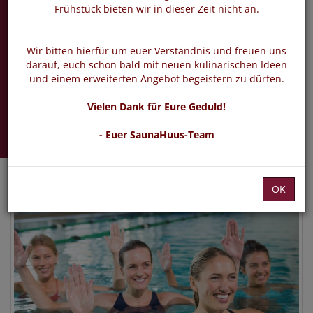
Aqua Bauch Beine
Frühstück bieten wir in dieser Zeit nicht an.
Po
Wir bitten hierfür um euer Verständnis und freuen uns
Sport im Alltag
darauf, euch schon bald mit neuen kulinarischen Ideen
und einem erweiterten Angebot begeistern zu dürfen.
Samstag 26.09.2026 -
Vielen Dank für Eure Geduld!
16.01.2027
- Euer SaunaHuus-Team
OK