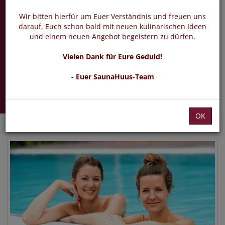
Wassergymnastik
für Ladies
Wir bitten hierfür um Euer Verständnis und freuen uns
darauf, Euch schon bald mit neuen kulinarischen Ideen
und einem neuen Angebot begeistern zu dürfen.
Sport im Alltag
Vielen Dank für Eure Geduld!
Donnerstag 19.11.2026 -
- Euer SaunaHuus-Team
11.02.2027
OK