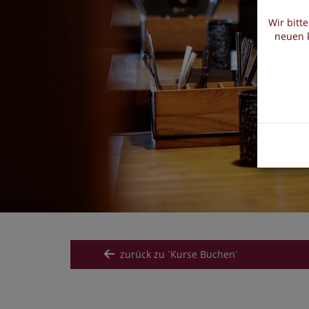
Wir bitt
neuen k
zurück zu `Kurse Buchen`