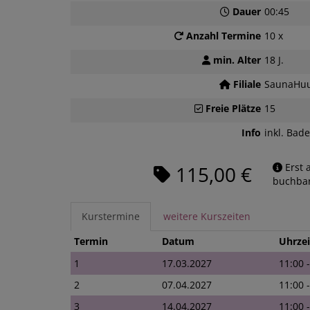
Dauer
00:45
Anzahl Termine
10 x
min. Alter
18 J.
Filiale
SaunaHuu
Freie Plätze
15
Info
inkl. Bade
Erst 
115,00 €
buchbar
Kurstermine
weitere Kurszeiten
Termin
Datum
Uhrzei
1
17.03.2027
11:00 
2
07.04.2027
11:00 
3
14.04.2027
11:00 