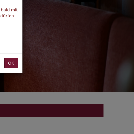
 bald mit
 dürfen.
OK