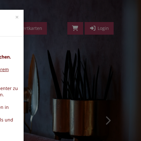
vorwärts
×
Geldwertkarten
Login
chen.
erem
ienter zu
n.
n in
ls und