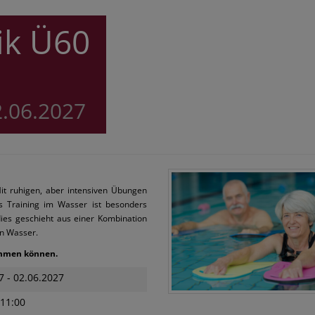
ik Ü60
2.06.2027
 Mit ruhigen, aber intensiven Übungen
s Training im Wasser ist besonders
dies geschieht aus einer Kombination
en Wasser.
wimmen können.
7 - 02.06.2027
11:00