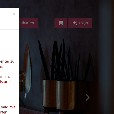
vorwärts
×
Geldwertkarten
Login
ienter zu
n.
ehmen.
ls und
 bald mit
rfen.