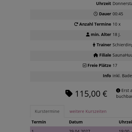
Uhrzeit
Donnerst
Dauer
00:45
Anzahl Termine
10 x
min. Alter
18 J.
Trainer
Schierdin
Filiale
SaunaHuu
Freie Plätze
17
Info
inkl. Bade
Erst 
115,00 €
buchbar
Kurstermine
weitere Kurszeiten
Termin
Datum
Uhrzei
1
29.04.2027
19:00 