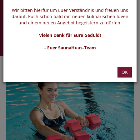
Aqua Fitness
Wir bitten hierfür um Euer Verständnis und freuen uns
Sport im Alltag
darauf, Euch schon bald mit neuen kulinarischen Ideen
und einem neuen Angebot begeistern zu dürfen.
Freitag 30.04.2027 -
Vielen Dank für Eure Geduld!
20.08.2027
- Euer SaunaHuus-Team
OK