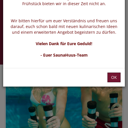
Aqua Spezial /
Frühstück bieten wir in dieser Zeit nicht an.
Fatburner
Wir bitten hierfür um euer Verständnis und freuen uns
Sport im Alltag
darauf, euch schon bald mit neuen kulinarischen Ideen
und einem erweiterten Angebot begeistern zu dürfen.
Donnerstag 24.09.2026 -
Vielen Dank für Eure Geduld!
10.12.2026
- Euer SaunaHuus-Team
OK