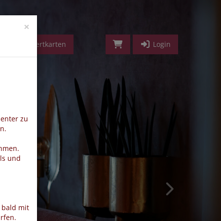
vorwärts
×
Geldwertkarten
Login
ienter zu
n.
ehmen.
ls und
 bald mit
rfen.