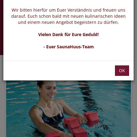
Aqua Fitness
Wir bitten hierfür um Euer Verständnis und freuen uns
Sport im Alltag
darauf, Euch schon bald mit neuen kulinarischen Ideen
und einem neuen Angebot begeistern zu dürfen.
Mittwoch 17.03.2027 -
Vielen Dank für Eure Geduld!
02.06.2027
- Euer SaunaHuus-Team
OK